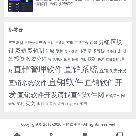
理软件 直销系统软件
标签云
区块
分红
众筹
三三复制
三语
互助
三级分销
三轨
三轨制
互助平台
链
双轨
双轨制
商城
多等级
太阳
复利
多奖项
复利分红
多项目
投资
投资分红
挖矿
线
理
投资理财
挖币
每日分红
抢单
挂机
极差
直销系统
直销管理软件
直销系统开发
财
直销软件
直销软件开
直销系统软件
发
直销软件开发请找直销软件网
直销软件网
英文
矿机
虚拟币
项目
返利
静态分红
矩阵
见点
Copyright © 2013-2026
直销软件网
- All rights reserved