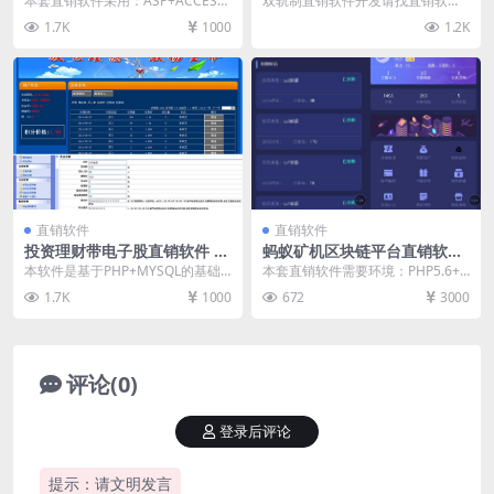
本套直销软件采用：ASP+ACCESS
双轨制直销软件开发请找直销软件
开发，是一套一推十人四层提成直
网，直销软件网（www.zhixiaorua
1.7K
1000
1.2K
销软件，一套...
nji...
直销软件
直销软件
投资理财带电子股直销软件 直
蚂蚁矿机区块链平台直销软件
销系统 直销管理软件
直销系统 直销管理软件
本软件是基于PHP+MYSQL的基础
本套直销软件需要环境：PHP5.6+
上开发，是一套投资理财带电子股
MYSQL，是一套蚂蚁矿机区块链平
1.7K
1000
672
3000
直销软件，后台...
台直销软件...
评论(0)
登录后评论
提示：请文明发言