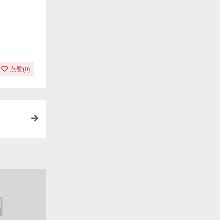
点赞(
0
)