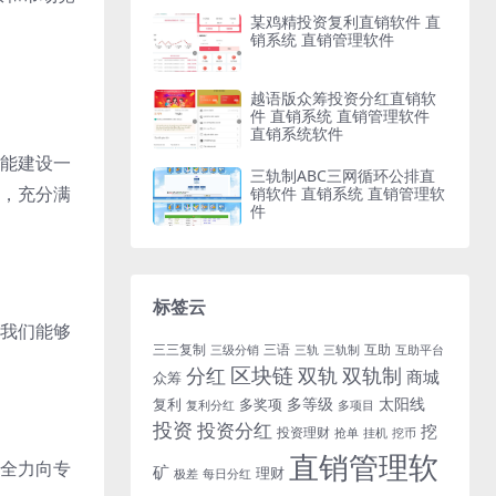
某鸡精投资复利直销软件 直
销系统 直销管理软件
越语版众筹投资分红直销软
件 直销系统 直销管理软件
直销系统软件
能建设一
三轨制ABC三网循环公排直
，充分满
销软件 直销系统 直销管理软
件
标签云
我们能够
三三复制
三语
互助
三级分销
三轨
三轨制
互助平台
区块链
分红
双轨
双轨制
商城
众筹
多等级
太阳线
复利
多奖项
复利分红
多项目
投资
投资分红
挖
投资理财
挖币
抢单
挂机
直销管理软
全力向专
矿
理财
每日分红
极差