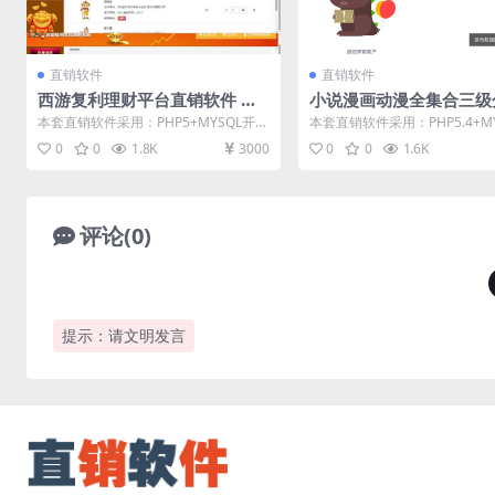
直销软件
直销软件
西游复利理财平台直销软件 直
小说漫画动漫全集合三级
销系统 直销管理软件
直销软件 直销系统 直销
本套直销软件采用：PHP5+MYSQL开
本套直销软件采用：PHP5.4+M
件
发，是一套西游复利理财平台直销软
发，是一套小说漫画动漫全集合
0
0
1.8K
3000
0
0
1.6K
件，具体...
销...
评论(0)
提示：请文明发言