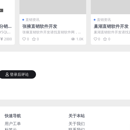
直销资讯
直销资讯
分销
张掖直销软件开发
巢湖直销软件开发
管理软
YSQL开
张掖直销软件开发请找直销软件网，直
巢湖直销软件开发请找
三级分
销软件网（www.zhixiaoruanjia...
销软件网（www.zhixiaoru
2000
0
0
1.0K
0
0
登录后评论
快速导航
关于本站
用户工单
关于我们
标签云
联系我们