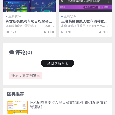
直销软件
直销软件
英文版智能汽车项目投资分红
王者荣耀在线人数竞猜带推荐
直销软件 直销系统 直销管理
提成直销软件 直销系统 直销
本套直销软件需要环境：PHP8.0+
本套直销软件采用：PHP+MYSQL
软件 直销系统软件
管理软件
MYSQL，是一套英文版智能汽车项
开发，是一套王者荣耀在线人数竞
3.7K
3000
1.9K
3000
目投资分红...
猜带推荐提成直...
评论(0)
登录后评论
提示：请文明发言
随机推荐
挂机刷流量支持六层提成直销软件 直销系统 直销
管理软件