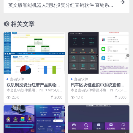
英文版智能机器人理财投资分红直销软件 直销系统
直销管理软件 直销系统软件
相关文章
直销软件
直销软件
双轨制投资分红带产品购物直
汽车区块链虚拟币系统直销软
销软件 直销系统 直销管理软
件 直销系统 直销管理软件
本套直销软件采用：PHP+MYSQL
本套直销软件需要环境：PHP5.6+
件
开发，是一套双轨制投资分红带产
MYSQL，是一套汽车区块链虚拟币
2.0K
2000
1.1K
3000
品购物直销软件...
系统直销软...