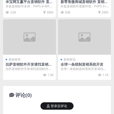
米宝网互赢平台直销软件 直销
新零售微商城直销软件 直销系
系统 直销管理软件
统 直销管理软件
本套直销软件采用：PHP5.4+MYS
本套直销软件需要环境：PHP5.5+
QL开发，是一套米宝网互赢平台直
MYSQL，是一套新零售微商城直销
2.0K
3000
838
2000
销软件，可...
软件，可以...
直销资讯
直销资讯
拉萨直销软件开发请找直销软
全球一条线制直销系统开发
件网
拉萨直销软件开发请找直销软件
全球一条线制直销系统开发请找直
网，直销软件网（www.zhixiaorua
销软件网，直销软件网（www.zhixi
1.3K
1.1K
njia...
aorua...
评论(0)
登录后评论