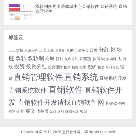
双轨制多奖项带商城中心直销软件 直销系统 直销
管理软件
标签云
区块
分红
众筹
三三复制
三语
互助
三级分销
三轨
三轨制
互助平台
链
双轨
双轨制
商城
多等级
太阳
复利
多奖项
复利分红
多项目
投资
投资分红
挖矿
线
理
投资理财
挖币
每日分红
抢单
挂机
极差
直销系统
直销管理软件
直销系统开发
财
直销软件
直销软件开
直销系统软件
发
直销软件开发请找直销软件网
直销软件网
英文
矿机
虚拟币
项目
返利
静态分红
矩阵
见点
Copyright © 2013-2026
直销软件网
- All rights reserved