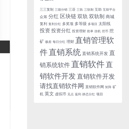
三三复制
三语
互助
三级分销
三轨
三轨制
互助平台
区块链
分红
双轨
双轨制
商城
众筹
多等级
太阳线
复利
多奖项
复利分红
多项目
投资
投资分红
挖
投资理财
挖币
抢单
挂机
直销管理软
矿
理财
每日分红
极差
直销系统
件
直
直销系统开发
直销软件
直
销系统软件
销软件开发
直销软件开发
请找直销软件网
直销软件网
矿
矩阵
英文
机
虚拟币
项目
返利
静态分红
见点