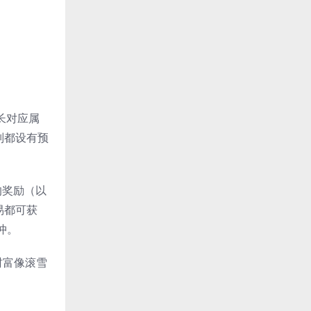
长对应属
別都设有预
的奖励（以
易都可获
冲。
财富像滚雪