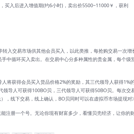
￥，买入后进入增值期(约6小时)，卖出价5500~11000￥，获利
毕转入交易市场供其他会员买入，以此类推，每抢购交易一次增
会员手中循环买入卖出。在交易中心分多种属性的贵金属，每个级
导人将获得会员买入货品价格2%的奖励，其三代领导人获得1%
代领导人可获得100BO贝，三代领导人可获得50BO贝。每次交
贝=1元），线下交易，线上确认，BO贝同时可以在虚拟币市场提现对
只能注册一个号。无论你现有财富多少，看懂贝壳经济，让你的