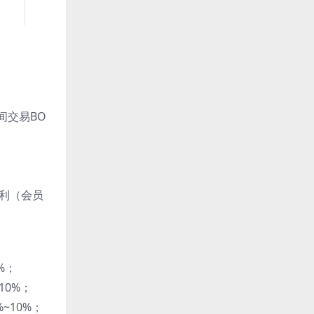
间交易BO
获利（会员
%；
10%；
~10%；