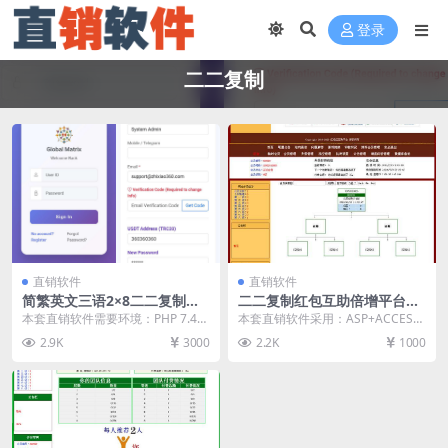
登录
二二复制
直销软件
直销软件
简繁英文三语2×8二二复制矩
二二复制红包互助倍增平台直
阵公排滑落烧伤机制互助系统
销软件 直销系统 直销管理软
本套直销软件需要环境：PHP 7.4
本套直销软件采用：ASP+ACCESS
直销软件 直销系统 直销管理
件
或 PHP 8.0+和数据库：MySQL ...
开发，是一套二二复制红包互助倍
2.9K
3000
2.2K
1000
软件 直销系统软件
增平台直销软...