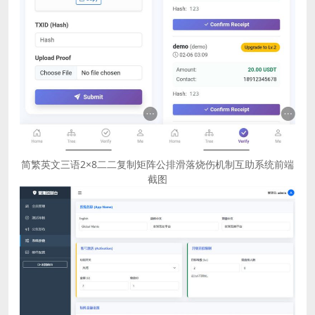
简繁英文三语2×8二二复制矩阵公排滑落烧伤机制互助系统前端
截图