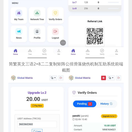
简繁英文三语2×8二二复制矩阵公排滑落烧伤机制互助系统前端
截图