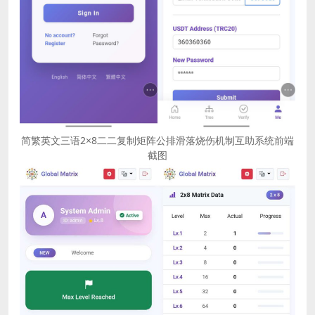
简繁英文三语2×8二二复制矩阵公排滑落烧伤机制互助系统前端
截图