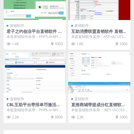
直销软件
直销软件
君子之约创业平台直销软件 直
互助消费联盟直销软件 直销系
销系统 直销管理软件
统 直销管理软件
本套直销软件采用：PHP5.4+MYS
本套直销软件采用：ASP+ACCESS
QL开发，是一套君子之约创业平台
开发，是一套互助消费联盟直销软
1.4K
3000
1.8K
1000
直销软件，...
件，直销管理...
直销软件
直销软件
CBL互助平台带排单币激活币
直推商城带提成分红直销软件
在线购买直销软件 直销系统
直销系统 直销管理软件
本套直销软件采用：PHP5.4+MYS
本套直销软件采用：.NET+ACCESS
直销管理软件
QL开发，是一套CBL互助平台带排
开发，是一套直推商城带提成分红
2.3K
3000
2.3K
1000
单币激活...
直销软件，...