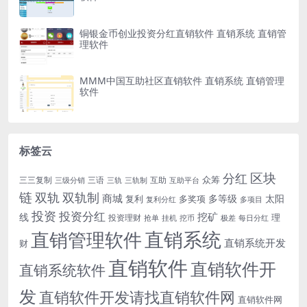
铜银金币创业投资分红直销软件 直销系统 直销管
理软件
MMM中国互助社区直销软件 直销系统 直销管理
软件
标签云
区块
分红
众筹
三三复制
三语
互助
三级分销
三轨
三轨制
互助平台
链
双轨
双轨制
商城
多等级
太阳
复利
多奖项
复利分红
多项目
投资
投资分红
挖矿
线
理
投资理财
挖币
每日分红
抢单
挂机
极差
直销系统
直销管理软件
直销系统开发
财
直销软件
直销软件开
直销系统软件
发
直销软件开发请找直销软件网
直销软件网