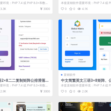
 直销管理软件 直销系统软件
直销系统 直销管理软件 直销
境：PHP 7.4 或 PHP 8.0+和数据
本套直销软件需要环境：PHP 7.4 或 PH
库：MySQL ...
3.3K
3000
0
0
4.1K
直销软件
语2×8二二复制矩阵公排滑落烧
中文简繁英文三语3×8矩阵、
统直销软件 直销系统 直销管
伤机制互助系统直销软件 直销
境：PHP 7.4 或 PHP 8.0+和数据
本套直销软件需要环境：PHP 7.4 或 PH
系统软件
理软件 直销系统软件
库：MySQL ...
2.9K
3000
0
0
2.0K