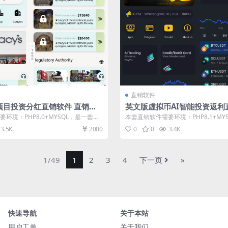
直销软件
项目投资分红直销软件 直销系
英文版虚拟币AI智能投资返利
软件 直销系统软件
销系统 直销管理软件 直销系
环境：PHP8.0+MYSQL，是一套英
本套直销软件需要环境：PHP8.1+MY
分红直销...
文版虚拟币AI智能投资返...
3.5K
2000
0
0
3.4K
1/49
1
2
3
4
下一页
»
快速导航
关于本站
用户工单
关于我们