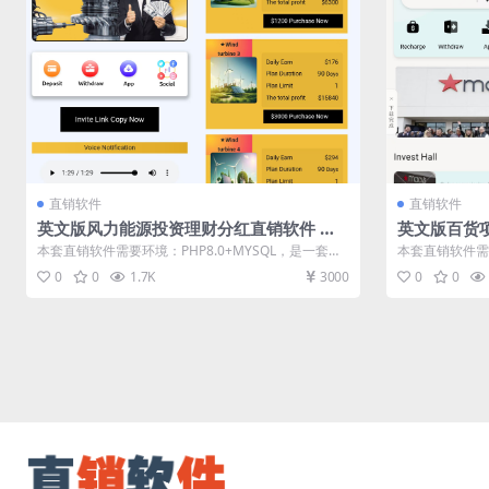
直销软件
直销软件
英文版风力能源投资理财分红直销软件 直
英文版百货
销系统 直销管理软件 直销系统软件
统 直销管理
本套直销软件需要环境：PHP8.0+MYSQL，是一套英
本套直销软件需要
文版风力能源投资理财分红...
文版百货项目投资
0
0
1.7K
3000
0
0