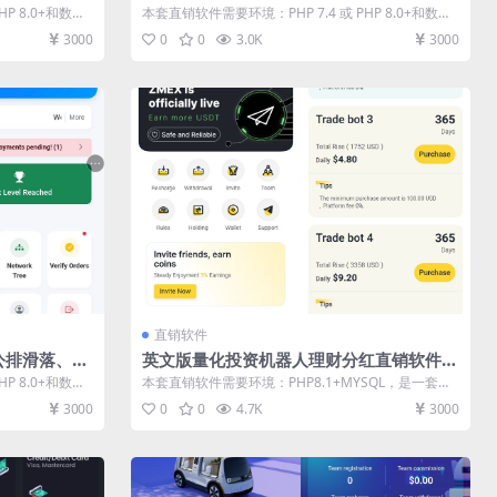
系统软件
件 直销系统 直销管理软件 直销系统软件
P 8.0+和数据
本套直销软件需要环境：PHP 7.4 或 PHP 8.0+和数据
库：MySQL ...
3000
0
0
3.0K
3000
直销软件
公排滑落、烧
英文版量化投资机器人理财分红直销软件
系统 直销管
直销系统 直销管理软件 直销系统软件
P 8.0+和数据
本套直销软件需要环境：PHP8.1+MYSQL，是一套英
文版量化投资机器人理财分...
3000
0
0
4.7K
3000