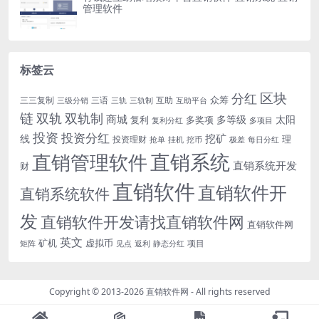
管理软件
标签云
区块
分红
众筹
三三复制
三语
互助
三级分销
三轨
三轨制
互助平台
链
双轨
双轨制
商城
多等级
太阳
复利
多奖项
复利分红
多项目
投资
投资分红
挖矿
线
理
投资理财
挖币
每日分红
抢单
挂机
极差
直销系统
直销管理软件
直销系统开发
财
直销软件
直销软件开
直销系统软件
发
直销软件开发请找直销软件网
直销软件网
英文
矿机
虚拟币
项目
返利
静态分红
矩阵
见点
Copyright © 2013-2026
直销软件网
- All rights reserved