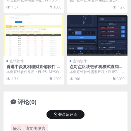
本套直销软件需要环境：PHP5.6+
扬州直销软件 直销系统开发公司请
件 直销系统软件
MYSQL，是一套股票模拟配资实盘
找直销软件网，直销软件网拥有资
1.5K
1000
1.2K
策略操盘直...
深的软件开发人员和...
直销软件
直销软件
香港中炎复利理财直销软件 直
点对点区块链矿机模式直销软
销系统 直销管理软件
件 直销系统 直销管理软件
本套直销软件采用：PHP5+MYSQL
本套直销软件需要环境：PHP7.1+
开发，是一套香港中炎复利理财直
MYSQL，是一套点对点区块链矿机
1.7K
2000
901
3000
销软件，具体...
模式直销软...
评论(0)
登录后评论
提示：请文明发言