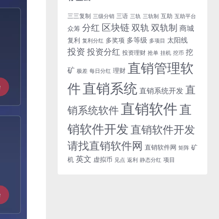
三三复制
三语
互助
三级分销
三轨
三轨制
互助平台
区块链
分红
双轨
双轨制
商城
众筹
多等级
太阳线
复利
多奖项
复利分红
多项目
投资
投资分红
挖
投资理财
挖币
抢单
挂机
直销管理软
矿
理财
每日分红
极差
直销系统
件
直
直销系统开发
直销软件
直
销系统软件
销软件开发
直销软件开发
请找直销软件网
直销软件网
矿
矩阵
英文
机
虚拟币
项目
返利
静态分红
见点