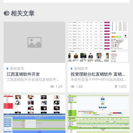
相关文章
直销资讯
直销软件
江西直销软件开发
投资理财分红直销软件 直销系
统 直销管理软件
江西直销软件开发请找直销软件
本软件是基于PHP+MYSQL的基础
网，直销软件网（www.zhixiaorua
上开发，一套投资理财分红直销软
1.2K
1.8K
1000
njia...
件，和之前发布...