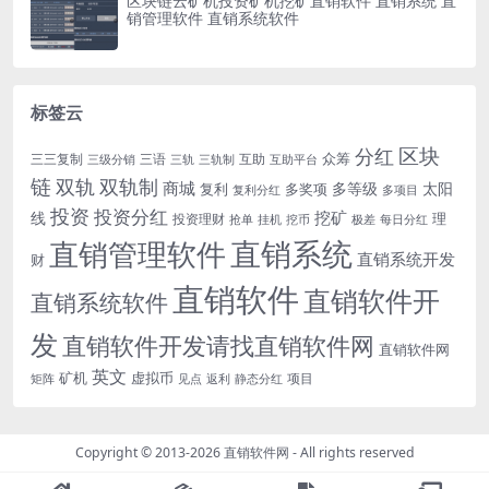
区块链云矿机投资矿机挖矿直销软件 直销系统 直
销管理软件 直销系统软件
标签云
区块
分红
众筹
三三复制
三语
互助
三级分销
三轨
三轨制
互助平台
链
双轨
双轨制
商城
多等级
太阳
复利
多奖项
复利分红
多项目
投资
投资分红
挖矿
线
理
投资理财
挖币
每日分红
抢单
挂机
极差
直销系统
直销管理软件
直销系统开发
财
直销软件
直销软件开
直销系统软件
发
直销软件开发请找直销软件网
直销软件网
英文
矿机
虚拟币
项目
返利
静态分红
矩阵
见点
Copyright © 2013-2026
直销软件网
- All rights reserved