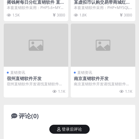
摇钱树每日分红直销软件 直销
某虚拟币认购交易带商城红包
系统 直销管理软件
直销软件 直销系统 直销管理
本套直销软件采用：PHP5.6+MYS
本套直销软件采用：PHP+MYSQL
软件
QL开发，是一套摇钱树每日分红直
开发，是一套虚拟币认购交易带商
1.5K
3000
1.8K
3000
销软件，可...
城红包直销软件...
直销资讯
直销资讯
宿州直销软件开发
南京直销软件开发
宿州直销软件开发请找直销软件
南京直销软件开发请找直销软件
网，直销软件网（www.zhixiaorua
网，直销软件网（www.zhixiaorua
1.1K
1.1K
njia...
njia...
评论(0)
登录后评论