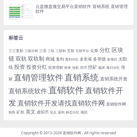
云盘微盘微交易平台直销软件 直销系统 直销管理
软件
标签云
区块
分红
众筹
三三复制
三语
互助
三级分销
三轨
三轨制
互助平台
链
双轨
双轨制
商城
多等级
太阳
复利
多奖项
复利分红
多项目
投资
投资分红
挖矿
线
理
投资理财
挖币
每日分红
抢单
挂机
极差
直销系统
直销管理软件
直销系统开发
财
直销软件
直销软件开
直销系统软件
发
直销软件开发请找直销软件网
直销软件网
英文
矿机
虚拟币
项目
返利
静态分红
矩阵
见点
Copyright © 2013-2026
直销软件网
- All rights reserved