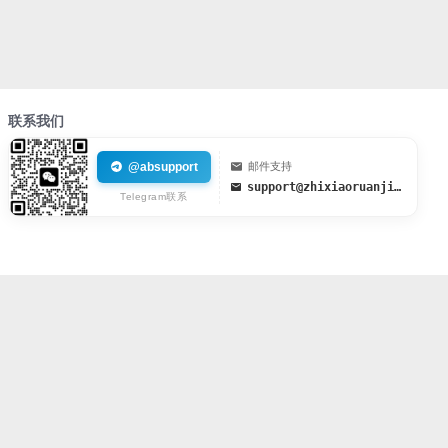
联系我们
@absupport
邮件支持
support@zhixiaoruanjian.org
Telegram联系