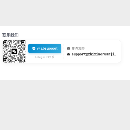
联系我们
@absupport
邮件支持
support@zhixiaoruanjian.org
Telegram联系