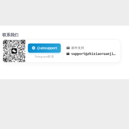
联系我们
@absupport
邮件支持
support@zhixiaoruanjian.org
Telegram联系