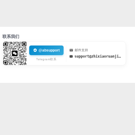
联系我们
@absupport
邮件支持
support@zhixiaoruanjian.org
Telegram联系