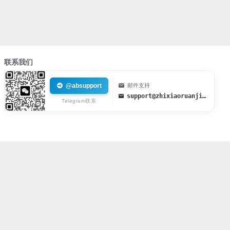
联系我们
@absupport
邮件支持
support@zhixiaoruanjian.org
Telegram联系