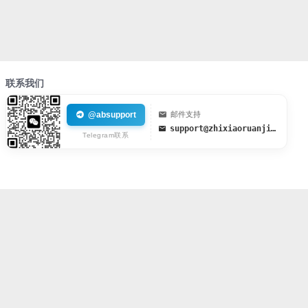
联系我们
@absupport
邮件支持
support@zhixiaoruanjian.org
Telegram联系