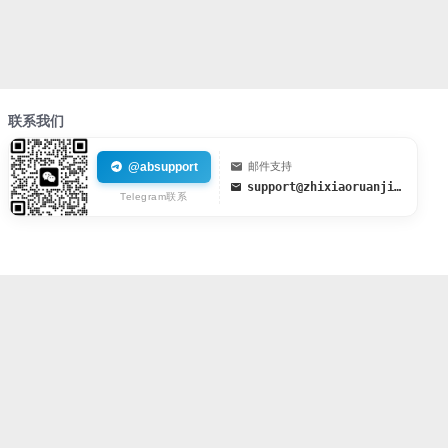
联系我们
@absupport
邮件支持
support@zhixiaoruanjian.org
Telegram联系