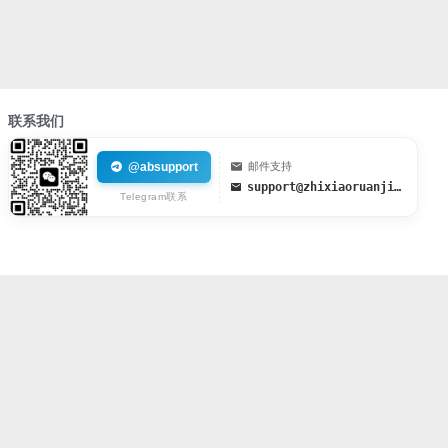
联系我们
@absupport
邮件支持
support@zhixiaoruanjian.org
Telegram联系