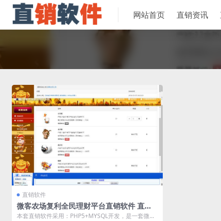
网站首页
直销资讯
直销软件
微客农场复利全民理财平台直销软件 直销
系统 直销管理软件
本套直销软件采用：PHP5+MYSQL开发，是一套微客