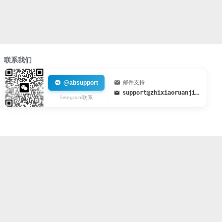
联系我们
@absupport
邮件支持
support@zhixiaoruanjian.org
Telegram联系