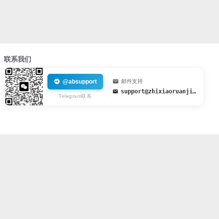
联系我们
@absupport
邮件支持
support@zhixiaoruanjian.org
Telegram联系