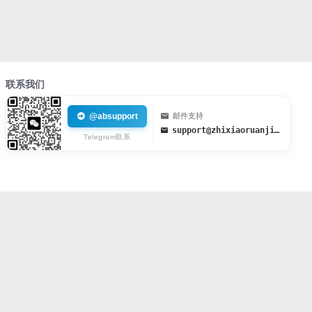
联系我们
@absupport
邮件支持
support@zhixiaoruanjian.org
Telegram联系